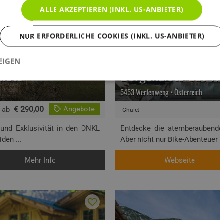
ALLE AKZEPTIEREN (INKL. US-ANBIETER)
NUR ERFORDERLICHE COOKIES (INKL. US-ANBIETER)
EIGEN
lets
Bergchalets Gut 
5453 Werfenweng • Österreich
€ 290,00
Angebote
ab
Chalet
 und Exklusivität in den ONKL
Entdecke die atemberaubend
den ...
Aber nicht nur Bike-Abenteuer 
Mehr Info
Webseite