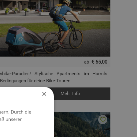
€ 65,00
ab
nbike-Paradies! Stylische Apartments im Harmls
 Bedingungen für deine Bike-Touren ...
×
Mehr Info
sern. Durch die
äß unserer