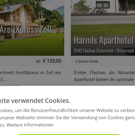
AreitXpress Zell
Harmls Aparthotel
5542 Flachau Österreich • Österreich
€ 153,00
ab
3 Sterne Hotel
rtment AreitXpress in Zell am
Erlebe Flachau als Mountai
C...
Aparthotel bieten dir optimale
Mehr Info
Webseite
ite verwendet Cookies.
okies, um die Benutzerfreundlichkeit unserer Website zu verbes
unserer Webseite stimmen Sie der Verwendung von Cookies gem
 zu.
Weitere Informationen