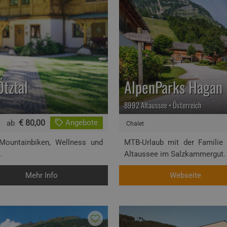
Ötztal
AlpenParks Hagan 
8992 Altaussee • Österreich
€ 80,00
Angebote
ab
Chalet
 Mountainbiken, Wellness und
MTB-Urlaub mit der Familie
.
Altaussee im Salzkammergut. 
Mehr Info
Webseite