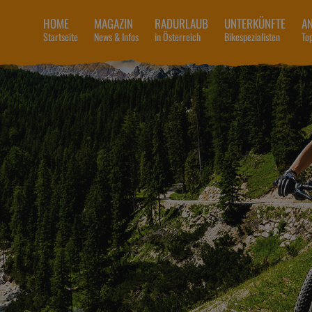
HOME
MAGAZIN
RADURLAUB
UNTERKÜNFTE
A
Startseite
News & Infos
in Österreich
Bikespezialisten
To