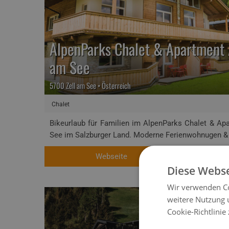
AlpenParks Chalet & Apartment 
am See
5700 Zell am See • Österreich
Chalet
Bikeurlaub für Familien im AlpenParks Chalet & Apa
See im Salzburger Land. Moderne Ferienwohnugen & 
Webseite
Diese Webse
Wir verwenden Co
weitere Nutzung 
Cookie-Richtlinie