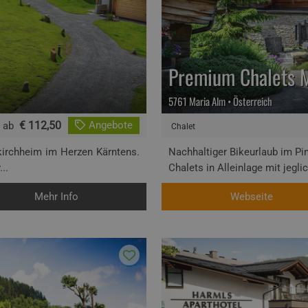
Premium Chalets 
5761 Maria Alm • Österreich
€ 112,50
Angebote
ab
Chalet
nkirchheim im Herzen Kärntens.
Nachhaltiger Bikeurlaub im Pi
..
Chalets in Alleinlage mit jegl
Mehr Info
Webseite