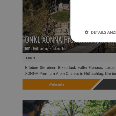
DETAILS ANZ
ONKL XONNA Premium Alpin Cha
5612 Hüttschlag • Österreich
Chalet
Erleben Sie einen Bikeurlaub voller Genuss, Luxus
XONNA Premium Alpin Chalets in Hüttschlag. Die bei
Webseite