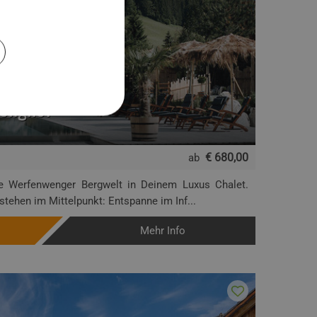
Wenghof
€ 680,00
ab
e Werfenwenger Bergwelt in Deinem Luxus Chalet.
stehen im Mittelpunkt: Entspanne im Inf...
Mehr Info