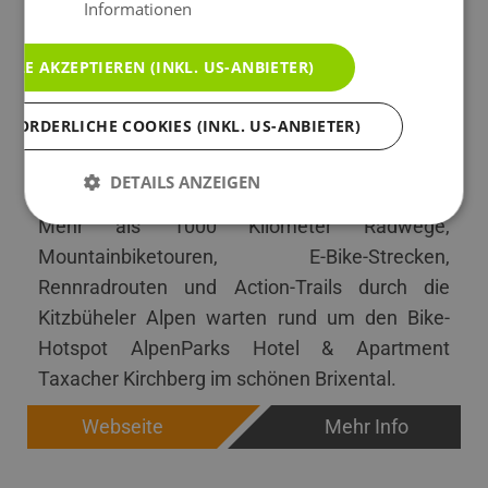
Informationen
ALLE AKZEPTIEREN (INKL. US-ANBIETER)
AlpenParks Hotel & Apartment Taxacher
Kirchberg
RFORDERLICHE COOKIES (INKL. US-ANBIETER)
6365 Kirchberg in Tirol - Tirol - Österreich
ab
DETAILS ANZEIGEN
€ 140,00
4 Sterne Hotel
Mehr als 1000 Kilometer Radwege,
Mountainbiketouren, E-Bike-Strecken,
Rennradrouten und Action-Trails durch die
Kitzbüheler Alpen warten rund um den Bike-
Hotspot AlpenParks Hotel & Apartment
Taxacher Kirchberg im schönen Brixental.
Webseite
Mehr Info