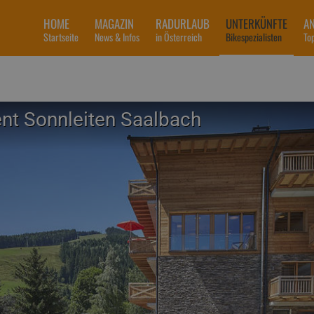
HOME
MAGAZIN
RADURLAUB
UNTERKÜNFTE
A
Startseite
News & Infos
in Österreich
Bikespezialisten
To
nt Sonnleiten Saalbach