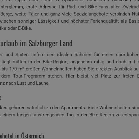
interglemm, erste Adresse für Rad- und Bike-Fans aller Zweirad
Berge, weite Täler und ganz viele Spezialangebote verbinden Na
wischen sonniger Lässigkeit und höchster Ferienqualität als Basi
ike oder E-Bike.
vurlaub im Salzburger Land
er und Suiten liefern den idealen Rahmen für einen sportliche
 liegt mitten in der Bike-Region, angenehm ruhig und doch mit
 bis 170 m² großen Wohneinheiten haben Sie direkten Ausblick au
dem Tour-Programm stehen. Hier bleibt viel Platz zur freien En
z nach Lust und Laune.
s
kes gehören natürlich zu den Apartments. Viele Wohneinheiten sin
h einem langen, anstrengenden Tag in der Bike-Region zu entspa
ehotel in Österreich