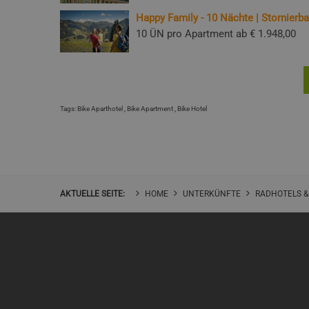
Happy Family - 10 Nächte | Stornierba
10 ÜN pro Apartment ab
€ 1.948,00
Tags:
Bike Aparthotel
,
Bike Apartment
,
Bike Hotel
AKTUELLE SEITE:
HOME
UNTERKÜNFTE
RADHOTELS &