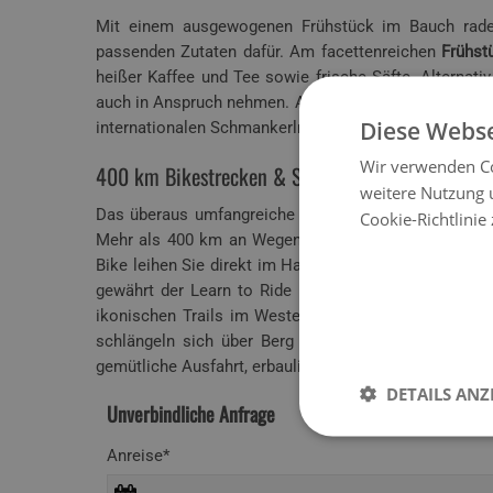
Mit einem ausgewogenen Frühstück im Bauch radelt
passenden Zutaten dafür. Am facettenreichen
Frühst
heißer Kaffee und Tee sowie frische Säfte. Alternat
auch in Anspruch nehmen. Abends stärken Sie sich à l
Diese Webse
internationalen Schmankerln vom Tafelspitz bis zur 
Wir verwenden Co
400 km Bikestrecken & Singletrails in der Regi
weitere Nutzung 
Das überaus umfangreiche Netzwerk an Radwegen, Mou
Cookie-Richtlinie
Mehr als 400 km an Wegen in und rund um Saalbach
Bike leihen Sie direkt im Haus bei den Sunbikers mit
gewährt der Learn to Ride Park auf der Kohlmais-Tu
ikonischen Trails im Westentaschenformat. Unzählig
schlängeln sich über Berg und Tal und schaffen so
gemütliche Ausfahrt, erbauliche Almtour mit feiner Hü
DETAILS ANZ
Unverbindliche Anfrage
Anreise*