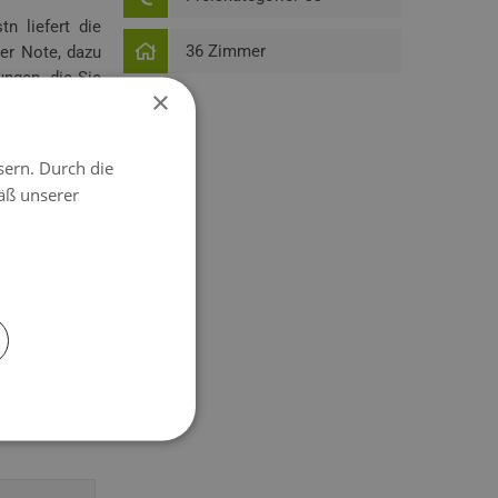
n liefert die
36 Zimmer
er Note, dazu
ungen, die Sie
×
t ausgesuchten
sern. Durch die
äß unserer
öherschlagen.
 Das passende
und Einsteiger
gion mit fünf
enen Guides -
s Leogang. Ob
tets gesorgt.