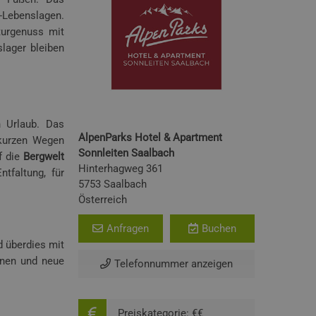
-Lebenslagen.
turgenuss mit
slager bleiben
n Urlaub. Das
AlpenParks Hotel & Apartment
 kurzen Wegen
Sonnleiten Saalbach
f die
Bergwelt
Hinterhagweg 361
tfaltung, für
5753 Saalbach
Österreich
Anfragen
Buchen
d überdies mit
nnen und neue
Telefonnummer anzeigen
Preiskategorie: €€