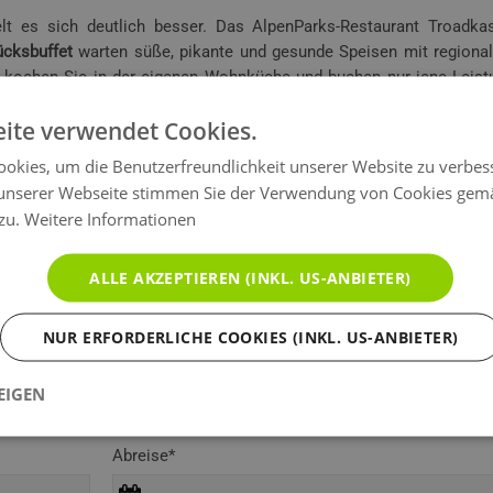
 es sich deutlich besser. Das AlpenParks-Restaurant Troadkast
ücksbuffet
warten süße, pikante und gesunde Speisen mit regional
iv kochen Sie in der eigenen Wohnküche und buchen nur jene Leist
a carte mit Spezialitäten aus der Region, aus Österreich sowie mi
ite verwendet Cookies.
hausgemachten Pizza.
okies, um die Benutzerfreundlichkeit unserer Website zu verbes
on Saalbach-Hinterglemm
unserer Webseite stimmen Sie der Verwendung von Cookies gem
ntainbike-Trails und E-Bike-Touren lässt Biker-Herzen gewiss h
 zu.
Weitere Informationen
 Hinterglemm erschließen das Home of Lässig auf zwei Rädern.
 attraktiven Angeboten und Ermäßigungen für Hotelgäste. Für Kids 
ALLE AKZEPTIEREN (INKL. US-ANBIETER)
rmwiese neben unserem Hotel den idealen Einstieg in die Bike-Re
e Lines, Trails und Touren – auf Wunsch mit ortskundigen, erfahr
NUR ERFORDERLICHE COOKIES (INKL. US-ANBIETER)
gar eine Verbindung zum nicht minder spektakulären Bike-Circu
ttenkost oder pure Downhill-Action, für Spaß und Abwechslung ist s
EIGEN
Abreise*