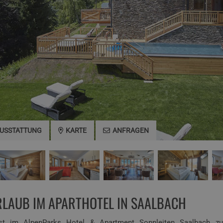
USSTATTUNG
KARTE
ANFRAGEN
RLAUB IM APARTHOTEL IN SAALBACH
Gast im AlpenParks Hotel & Apartment Sonnleiten Saalbach z