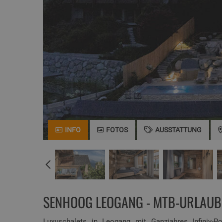
INFO
FOTOS
AUSSTATTUNG
SENHOOG LEOGANG - MTB-URLAUB
Luxuschalets in Leogang mit Ganzjahres Infiniy-Po