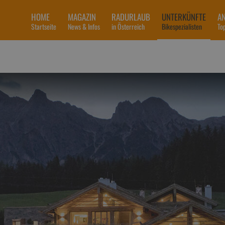
HOME
MAGAZIN
RADURLAUB
UNTERKÜNFTE
A
Startseite
News & Infos
in Österreich
Bikespezialisten
To