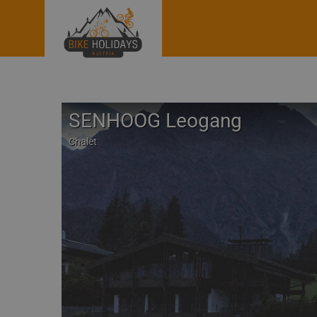
SENHOOG Leogang
Chalet