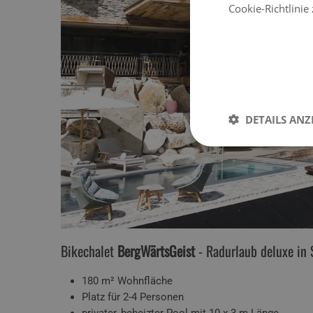
Cookie-Richtlinie
DETAILS ANZ
Bikechalet
BergWärtsGeist
- Radurlaub deluxe in 
180 m² Wohnfläche
Platz für 2-4 Personen
privater, beheizter Pool mit 10 x 3 m Länge