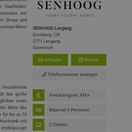
. Saalfelden-
rstrecken mit
mit Shops und
ountain-Bikes
SENHOOG Leogang
Sonnberg 124
5771 Leogang
Österreich
Anfragen
Buchen
Telefonnummer anzeigen
t freistehende
dt das große
Preiskategorie: €€€+
glichen einen
der Mitte des
Maximal 6 Personen
 für bis zu 10
hlschrank mit
2 Chalets
 erstklassiger