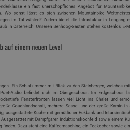
derklasse ein fast unerschöpfliches Angebot für Mountainbiker
in. Wo sonst lässt es sich zwischen Mountainbike Weltmeiste
egen im Tal wählen? Zudem bietet die Infrastuktur in Leogang 
rlaub in Österreich. Unseren Senhoog-Gästen stehen kostenlos E-M
b auf einem neuen Level
tagen. Ein Schlafzimmer mit Blick zu den Steinbergen, welches mi
oet-Audio befindet sich im Obergeschoss. Im Erdgeschoss lä
entiefe Fensterfronten lassen viel Licht ins Chalet und ermö
 große Couchlandschaft, mehrere Sessel und der große Kamin in 
g, ausgestattete Küche mit gemütlicher Eckbank und Intarsientisch
. Ausgestattet mit Dampfgarer, Induktionskochfeld sowie einem Kü
 finden. Dazu steht eine Kaffeemaschine, ein Teekocher sowie ein