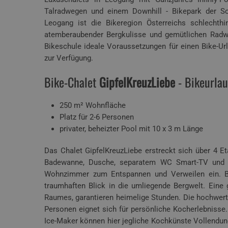
Talradwegen und einem Downhill - Bikepark der Son
Leogang ist die Bikeregion Österreichs schlechth
atemberaubender Bergkulisse und gemütlichen Radw
Bikeschule ideale Voraussetzungen für einen Bike-U
zur Verfügung.
Bike-Chalet
GipfelKreuzLiebe
- Bikeurlau
250 m² Wohnfläche
Platz für 2-6 Personen
privater, beheizter Pool mit 10 x 3 m Länge
Das Chalet GipfelKreuzLiebe erstreckt sich über 4 E
Badewanne, Dusche, separatem WC Smart-TV und P
Wohnzimmer zum Entspannen und Verweilen ein. Bod
traumhaften Blick in die umliegende Bergwelt. Eine
Raumes, garantieren heimelige Stunden. Die hochwerti
Personen eignet sich für persönliche Kocherlebnisse
Ice-Maker können hier jegliche Kochkünste Vollendung