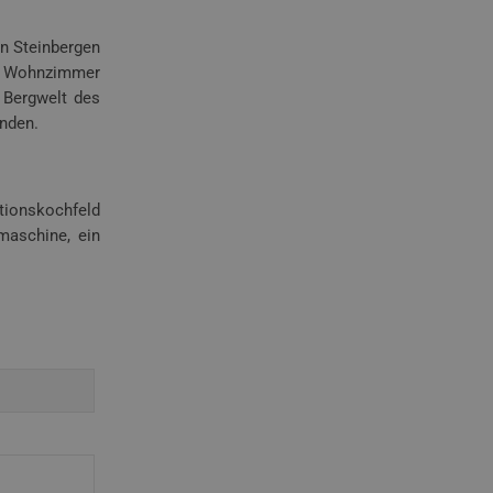
en Steinbergen
ße Wohnzimmer
 Bergwelt des
unden.
tionskochfeld
maschine, ein