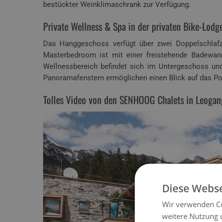
bestückter Weinklimaschrank zur Verfügung.
Private Wellness & Spa in der privaten Bike-Lodg
Das Hanggeschoss verfügt über zwei Doppelschlafz
Masterbedroom ist mit einer freistehende Badewan
Wellnessbereich befindet sich im Untergeschoss und
Panoramafenstern ermöglichen einen Blick auf das Po
Tolles Video von den SENHOOG Chalets in Leogan
Diese Webse
Wir verwenden Co
weitere Nutzung 