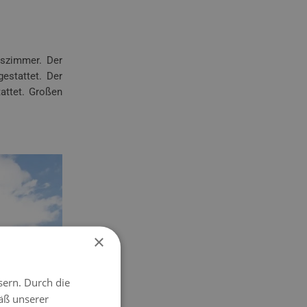
tszimmer. Der
estattet. Der
attet. Großen
×
sern. Durch die
äß unserer