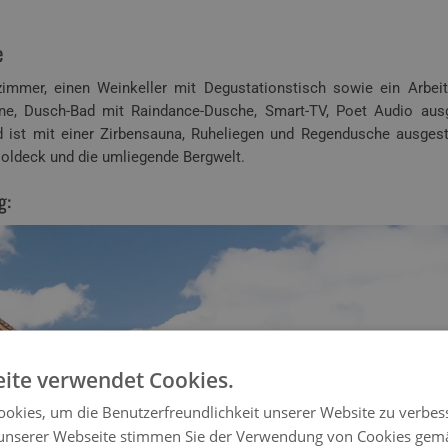
e
immer, einen Weinkeller mit Degustationstisch sowie ein Arbei
ne, Dusch-Bad mit Raindance-Dusche, Smart-TV, Poet Audio ausg
 ist mit einer Zirbensauna, Ruheliegen und Regendusche ausgest
oldeck und die umliegende Bergwelt.
g:
ite verwendet Cookies.
okies, um die Benutzerfreundlichkeit unserer Website zu verbes
unserer Webseite stimmen Sie der Verwendung von Cookies gem