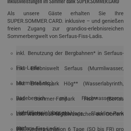
Inklusivleistungen im Sommer dank SUPER.SOMMER.CARD
Als unsere Gäste erhalten Sie Ihre
SUPER.SOMMER.CARD. inklusive – und genießen
freien Zugang zur grandios-erlebnisreichen
Sommerbergwelt von Serfaus-Fiss-Ladis.
inkl. Benutzung der Bergbahnen* in Serfaus-
Fiss-Ladis
inkl. Erlebniswelt Serfaus (Murmliwasser,
Murmlitrail etc.)
inkl. Erlebnispark Hög** (Wasserlabyrinth,
Badebereich mit Flachwasserzone,
inkl. Sommer-Funpark Fiss** (Bertas
Holzfällerspielplatz etc.)
Luftrutsche, Kneippanlage, Slackline-Park
inkl. Wanderbus täglich zwischen den Dörfern
etc.)
Serfaus-Fiss-Ladis
inkl. Kinderanimation 6 Tage (SO bis FR) pro