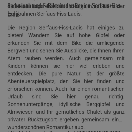
Radurlaub und E-Bike in der Region Serfaus-Fiss-
die ideale Lage des Hüttendorfes in der Nähe der
Ladis
Bergbahnen Serfaus-Fiss-Ladis.
Die Region Serfaus-Fiss-Ladis hat einiges zu
bieten! Wandern Sie auf hohe Gipfel oder
erkunden Sie mit dem Bike die umliegende
Bergwelt und sehen Sie Ausblicke, die Ihnen Ihren
Atem rauben werden. Auch gemeinsam mit
Kindern können sie hier viel erleben und
entdecken. Die pure Natur ist der größte
Abenteuerspielplatz, den Sie hier finden und
erforschen können. Auch für einen romantischen
Urlaub sind Sie hier genau richtig.
Sonnenuntergänge, idyllische Berggipfel und
Almwiesen und Ihr gemütliches Chalet als ganz
privater Rückzugsort ergeben gemeinsam einen
wunderschönen Romantikurlaub.