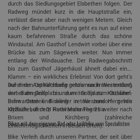
durch das Siedlungsgebiet Elsbethen folgen. Der
Radweg mündet kurz in die Hauptstraße ein,
verlässt diese aber nach wenigen Metern. Gleich
nach der Bahnunterführung geht es nun auf einer
kaum befahrenen Straße durch das schöne
Windautal. Am Gasthof Lendwirt vorbei über eine
Brücke bis zum Sägewerk weiter. Nun immer
entlang der Windauache. Der Radwegabschnitt
bis zum Gasthof Jägerhäusl ähnelt dabei einer
Klamm – ein wirkliches Erlebnis! Von dort geht’s
auf einer Asphaltstraße retour nach Westendorf,
Durch den Ort Kirchberg geht’s nun immer entlang
vorbei am Golfplatz und weiter bis zum Ortskern.
der Bahngleise bis zum Golfplatz Kitzbühel-
Beim Ortsteil Bichling in Westendorf geht’s
Schwarzsee und wieder retour zum Herz von
idyllisch auf dem Radwanderweg 21 weiter nach
Kitzbühel, dem Q! Hotel Maria Theresia.
Brixen und Kirchberg (zahlreiche
Biken mit dem eigenem Rad oder Leihbike vom Spezialisten
Einkehrmöglichkeiten in beiden Orten).
Bike Verleih durch unseren Partner, der seit über