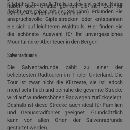
Kitzbühel Touren & Trails in der idyllischen Natur
haben doch Urlaub, gönnen Sie sich Zeit für
(leicht erreichbar mit der Seilbahn). Erkunden Sie
Genuss – Sie haben es verdient!
anspruchsvolle Gipfelstrecken oder entspannen
Sie sich auf leichteren Waldtrails. Hier finden Sie
die schönste Auswahl für Ihr unvergessliches
Mountainbike-Abenteuer in den Bergen.
Salvenradrunde
Die Salvenradrunde zählt zu einer der
beliebtesten Radtouren im Tiroler Unterland. Die
Tour ist zwar nicht die Kürzeste, sie ist jedoch
meist sehr flach und beinahe die gesamte Strecke
wird auf wunderschönen Radwegen zurückgelegt.
Deshalb ist diese Strecke auch ideal für Familien
und Genussradfahrer geeignet. Grundsätzlich
kann von allen Orten der Salvenradrunde
gestartet werden.