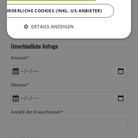
im Hotel und für Ihr Bike die Waschstation direkt
RFORDERLICHE COOKIES (INKL. US-ANBIETER)
bei der Hahnenkammbahn!
DETAILS ANZEIGEN
mehr lesen
Unverbindliche Anfrage
Anreise*
Abreise*
Anzahl der Erwachsenen*