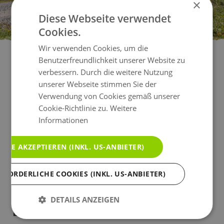
×
Diese Webseite verwendet
Cookies.
Wir verwenden Cookies, um die
Benutzerfreundlichkeit unserer Website zu
verbessern. Durch die weitere Nutzung
E-BIKE HOTELS
unserer Webseite stimmen Sie der
Verwendung von Cookies gemäß unserer
Cookie-Richtlinie zu.
Weitere
Damit können auch nicht so geübte Radfahrer mit einem E-
Informationen
Bikes oder E-Mountainbike Gipfel erklimmen und Almen
erforschen. E-Bike Hotels bieten solche Fahrräder zum
ALLE AKZEPTIEREN (INKL. US-ANBIETER)
Verleih an, laden die Akkus im Radkeller vollständig auf
oder bieten geführte E-Bike Touren an.
RFORDERLICHE COOKIES (INKL. US-ANBIETER)
E-Bike Hotels - Radurlaub mit dem
DETAILS ANZEIGEN
Elektro-Bike